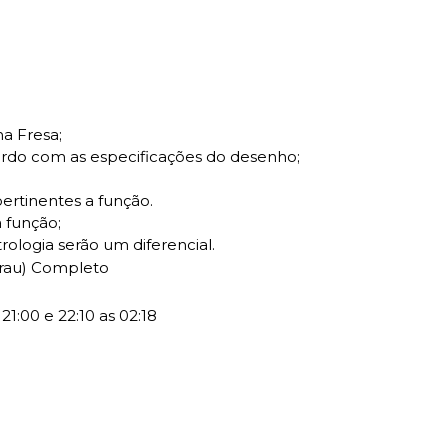
a Fresa;
cordo com as especificações do desenho;
pertinentes a função.
 função;
ologia serão um diferencial.
Grau) Completo
21:00 e 22:10 as 02:18