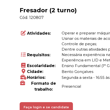
Fresador (2 turno)
Cód.
120807
Operar e preparar máquin
Atividades:
Usinar os materiais de a
Controle de peças;
Dentre outras atividades 
Necessária experiência na
Requisitos:
Experiência em LID e Metr
Escolaridade:
Ensino Fundamental (1° 
Cidade:
Bento Gonçalves
Horários:
Segunda a sexta - 16:55 às 
Formato de
Presencial
trabalho:
Faça login e se candidate