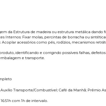
m da Estrutura de madeira ou estrutura metálica dando f
 Internos: Fixar molas, percintas de borracha ou sintética
 Acoplar acessórios como pés, rodízios, mecanismos retrátei
produto, identificando e corrigindo possíveis falhas, defeito
 embalagem e transporte.
ompleto
uxílio Transporte/Combustível; Café da Manhã; Prêmio Assi
16:51h com 1h de intervalo.