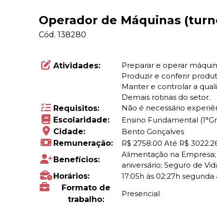
Operador de Máquinas (turn
Cód.
138280
Preparar e operar máquin
Atividades:
Produzir e conferir prod
Manter e controlar a qua
Demais rotinas do setor.
Não é necessário experiên
Requisitos:
Escolaridade:
Ensino Fundamental (1°G
Cidade:
Bento Gonçalves
Remuneração:
R$ 2758.00 Até R$ 3022.2
Alimentação na Empresa; 
Benefícios:
aniversário; Seguro de Vid
Horários:
17:05h às 02:27h segunda 
Formato de
Presencial
trabalho: