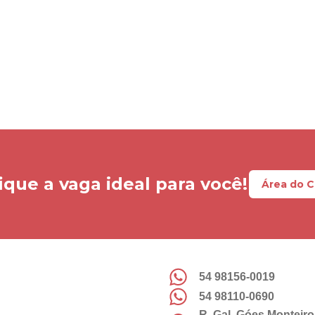
ique a vaga ideal para você!
Área do 
54 98156-0019
54 98110-0690
R. Gal. Góes Monteiro